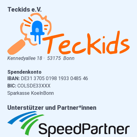
Teckids e.V.
Kennedyallee 18
·
53175
Bonn
Spendenkonto
IBAN:
DE31 3705 0198 1933 0485 46
BIC:
COLSDE33XXX
Sparkasse KoelnBonn
Unterstützer und Partner*innen