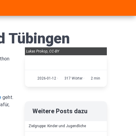
nd Tübingen
Lukas Prokop, CC-BY
ython
2026-01-12
·
317 Wörter
·
2 min
e
geht.
afür,
Weitere Posts dazu
Zielgruppe: Kinder und Jugendliche