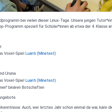
dprogramm bei vielen dieser Linux-Tage. Unsere jungen Tutor*inn
hop-Programm speziell für Schüler*innen ab etwa der 4. Klasse an
e
as Voxel-Spiel
Luanti (Minetest)
nd Ursina
as Voxel-Spiel
Luanti (Minetest)
men" binären Botschaften
 Angebote.
rkenntnisse. Auch, wer letztes Jahr schon einmal da war, kann d