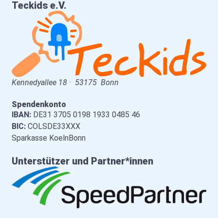
Teckids e.V.
Kennedyallee 18
·
53175
Bonn
Spendenkonto
IBAN:
DE31 3705 0198 1933 0485 46
BIC:
COLSDE33XXX
Sparkasse KoelnBonn
Unterstützer und Partner*innen