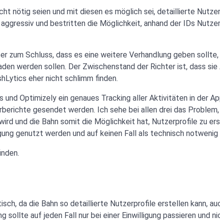
cht nötig seien und mit diesen es möglich sei, detaillierte Nutzer
 aggressiv und bestritten die Möglichkeit, anhand der IDs Nutzer
r zum Schluss, dass es eine weitere Verhandlung geben sollte,
aden werden sollen. Der Zwischenstand der Richter ist, dass si
ashLytics eher nicht schlimm finden.
s und Optimizely ein genaues Tracking aller Aktivitäten in der A
rberichte gesendet werden. Ich sehe bei allen drei das Problem,
rd und die Bahn somit die Möglichkeit hat, Nutzerprofile zu ers
ligung genutzt werden und auf keinen Fall als technisch notwenig
inden.
isch, da die Bahn so detaillierte Nutzerprofile erstellen kann, a
 sollte auf jeden Fall nur bei einer Einwilligung passieren und ni