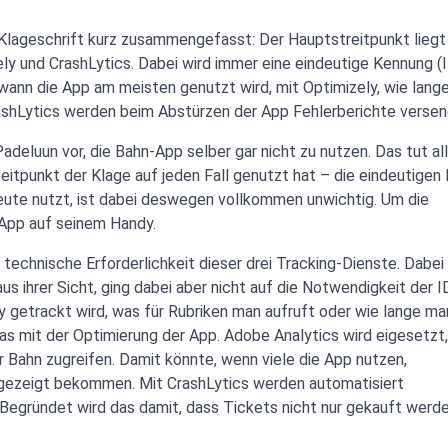
Klageschrift kurz zusammengefasst: Der Hauptstreitpunkt liegt 
ly und CrashLytics. Dabei wird immer eine eindeutige Kennung (
wann die App am meisten genutzt wird, mit Optimizely, wie lange
ashLytics werden beim Abstürzen der App Fehlerberichte versen
eluun vor, die Bahn-App selber gar nicht zu nutzen. Das tut al
itpunkt der Klage auf jeden Fall genutzt hat – die eindeutigen 
heute nutzt, ist dabei deswegen vollkommen unwichtig. Um die
-App auf seinem Handy.
technische Erforderlichkeit dieser drei Tracking-Dienste. Dabei 
s ihrer Sicht, ging dabei aber nicht auf die Notwendigkeit der ID
y getrackt wird, was für Rubriken man aufruft oder wie lange ma
as mit der Optimierung der App. Adobe Analytics wird eigesetzt
 Bahn zugreifen. Damit könnte, wenn viele die App nutzen,
 angezeigt bekommen. Mit CrashLytics werden automatisiert
 Begründet wird das damit, dass Tickets nicht nur gekauft werd