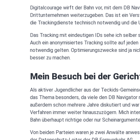
Digitalcourage wirft der Bahn vor, mit dem DB Na
Drittunternehmen weiterzugeben. Das ist ein Vers
die Trackingdienste technisch notwendig und die 
Das Tracking mit eindeutigen IDs sehe ich selber se
Auch ein anonymisiertes Tracking sollte auf jeden F
notwendig gelten. Optimierungszwecke sind ja nic
besser zu machen.
Mein Besuch bei der Geric
Als aktiver Jugendlicher aus der Teckids-Gemeinsc
das Thema besonders, da viele den DB Navigator 
außerdem schon mehrere Jahre diskutiert und war 
Verfahren immer weiter hinauszuzögern. Mich inte
Bahn überhaupt richtige oder nur Scheinargumente
Von beiden Parteien waren je zwei Anwälte anwese
der Datenschutz-Leiter der DB Fernverkehr AG.