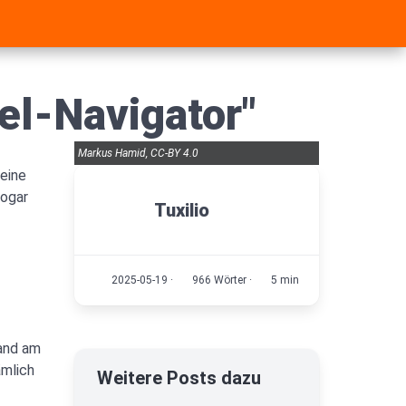
el-Navigator"
Markus Hamid, CC-BY 4.0
 eine
sogar
Tuxilio
2025-05-19
·
966 Wörter
·
5 min
fand am
ämlich
Weitere Posts dazu