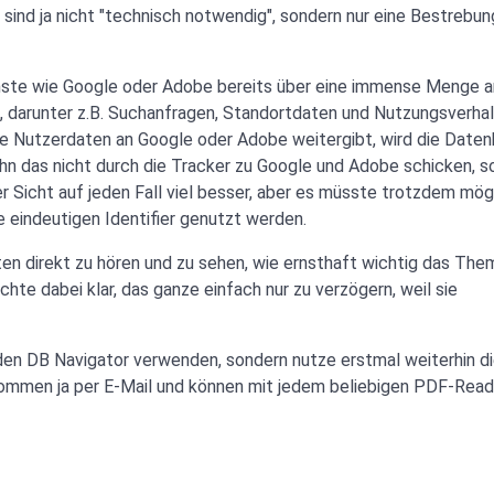
ind ja nicht "technisch notwendig", sondern nur eine Bestrebun
enste wie Google oder Adobe bereits über eine immense Menge 
 darunter z.B. Suchanfragen, Standortdaten und Nutzungsverhal
re Nutzerdaten an Google oder Adobe weitergibt, wird die Date
ahn das nicht durch die Tracker zu Google und Adobe schicken, s
er Sicht auf jeden Fall viel besser, aber es müsste trotzdem mög
e eindeutigen Identifier genutzt werden.
ten direkt zu hören und zu sehen, wie ernsthaft wichtig das The
hte dabei klar, das ganze einfach nur zu verzögern, weil sie
den DB Navigator verwenden, sondern nutze erstmal weiterhin d
mmen ja per E-Mail und können mit jedem beliebigen PDF-Read